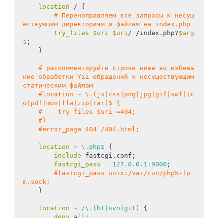
location
 / {

# Перенаправляем все запросы к несущ
ествующим директориям и файлам на index.php
try_files
$uri
$uri
/ /index.php?
$arg
s
;

    }

# раскомментируйте строки ниже во избежа
ние обработки Yii обращений к несуществующим 
статическим файлам
#location ~ \.(js|css|png|jpg|gif|swf|ic
o|pdf|mov|fla|zip|rar)$ {
#    try_files $uri =404;
#}
#error_page 404 /404.html;
location
~ \.php$
 {

include
 fastcgi.conf;

fastcgi_pass
127.0.0.1:9000
;

#fastcgi_pass unix:/var/run/php5-fp
m.sock;
    }

location
~ /\.(ht|svn|git)
 {

deny
 all;
