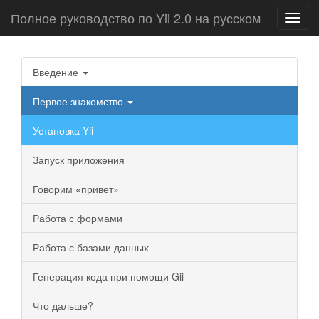
Полное руководство по Yii 2.0 на русском
Toggl
navig
Введение
Первое знакомство
Установка Yii
Запуск приложения
Говорим «привет»
Работа с формами
Работа с базами данных
Генерация кода при помощи Gii
Что дальше?