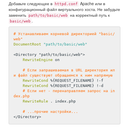
Добавьте следующее в
Apache или в
httpd.conf
конфигурационный файл виртуального хоста. Не забудьте
заменить
на корректный путь к
path/to/basic/web
.
basic/web
# Устанавливаем корневой директорией "basic/
web"
DocumentRoot
"path/to/basic/web"
<Directory "path/to/basic/web">
RewriteEngine
on
# Если запрашиваемая в URL директория ил
и файл существуют обращаемся к ним напрямую
RewriteCond
%{REQUEST_FILENAME}
 !-f

RewriteCond
%{REQUEST_FILENAME}
 !-d

# Если нет - перенаправляем запрос на in
dex.php
RewriteRule
 . index.php

# ...прочие настройки...
</Directory>