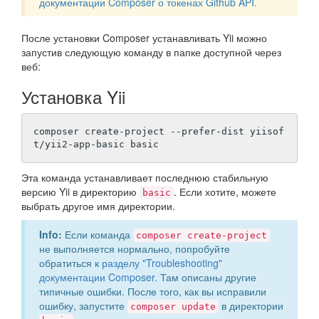
документации Composer о токенах Github API
.
После установки Composer устанавливать Yii можно
запустив следующую команду в папке доступной через
веб:
Установка Yii
composer create-project --prefer-dist yiisof
Эта команда устанавливает последнюю стабильную
версию Yii в директорию
. Если хотите, можете
basic
выбрать другое имя директории.
Info:
Если команда
composer create-project
не выполняется нормально, попробуйте
обратиться к
разделу "Troubleshooting"
документации Composer
. Там описаны другие
типичные ошибки. После того, как вы исправили
ошибку, запустите
в директории
composer update