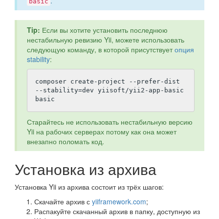
.
basic
Tip:
Если вы хотите установить последнюю
нестабильную ревизию Yii, можете использовать
следующую команду, в которой присутствует
опция
stability
:
composer create-project --prefer-dist 
--stability=dev yiisoft/yii2-app-basic 
Старайтесь не использовать нестабильную версию
Yii на рабочих серверах потому как она может
внезапно поломать код.
Установка из архива
Установка Yii из архива состоит из трёх шагов:
Скачайте архив с
yiiframework.com
;
Распакуйте скачанный архив в папку, доступную из