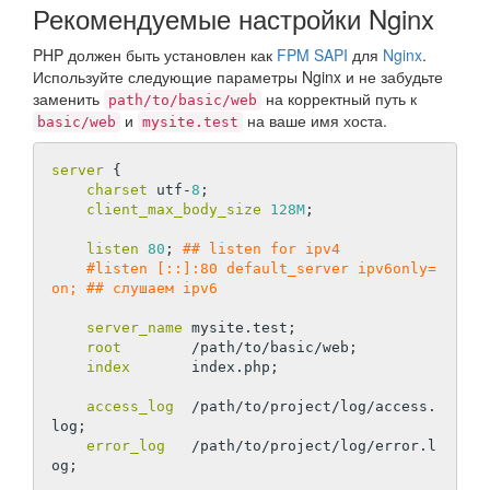
Рекомендуемые настройки Nginx
PHP должен быть установлен как
FPM SAPI
для
Nginx
.
Используйте следующие параметры Nginx и не забудьте
заменить
на корректный путь к
path/to/basic/web
и
на ваше имя хоста.
basic/web
mysite.test
server
 {

charset
 utf-
8
;

client_max_body_size
128M
;

listen
80
; 
## listen for ipv4
#listen [::]:80 default_server ipv6only=
on; ## слушаем ipv6
server_name
 mysite.test;

root
        /path/to/basic/web;

index
       index.php;

access_log
  /path/to/project/log/access.
log;

error_log
   /path/to/project/log/error.l
og;
