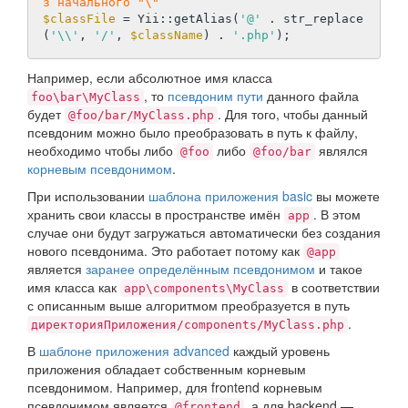
з начального "\"
$classFile
 = Yii::getAlias(
'@'
 . str_replace
(
'\\'
, 
'/'
, 
$className
) . 
'.php'
Например, если абсолютное имя класса
, то
псевдоним пути
данного файла
foo\bar\MyClass
будет
. Для того, чтобы данный
@foo/bar/MyClass.php
псевдоним можно было преобразовать в путь к файлу,
необходимо чтобы либо
либо
являлся
@foo
@foo/bar
корневым псевдонимом
.
При использовании
шаблона приложения basic
вы можете
хранить свои классы в пространстве имён
. В этом
app
случае они будут загружаться автоматически без создания
нового псевдонима. Это работает потому как
@app
является
заранее определённым псевдонимом
и такое
имя класса как
в соответствии
app\components\MyClass
с описанным выше алгоритмом преобразуется в путь
.
директорияПриложения/components/MyClass.php
В
шаблоне приложения advanced
каждый уровень
приложения обладает собственным корневым
псевдонимом. Например, для frontend корневым
псевдонимом является
, а для backend —
@frontend