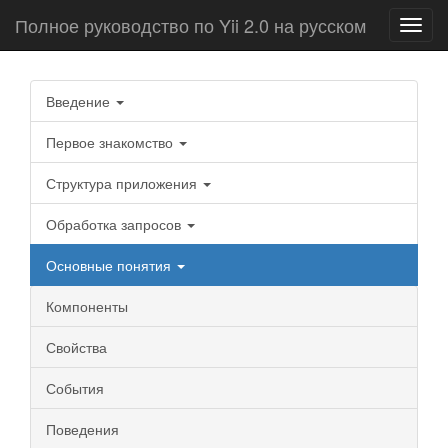
Полное руководство по Yii 2.0 на русском
Toggl
navig
Введение
Первое знакомство
Структура приложения
Обработка запросов
Основные понятия
Компоненты
Свойства
События
Поведения