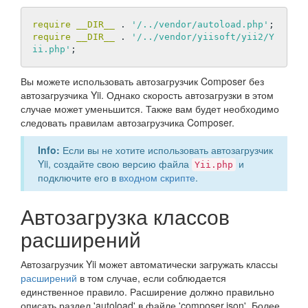
require
__DIR__
 . 
'/../vendor/autoload.php'
require
__DIR__
 . 
'/../vendor/yiisoft/yii2/Y
ii.php'
Вы можете использовать автозагрузчик Composer без
автозагрузчика Yii. Однако скорость автозагрузки в этом
случае может уменьшится. Также вам будет необходимо
следовать правилам автозагрузчика Composer.
Info:
Если вы не хотите использовать автозагрузчик
Yii, создайте свою версию файла
и
Yii.php
подключите его в
входном скрипте
.
Автозагрузка классов
расширений
Автозагрузчик Yii может автоматически загружать классы
расширений
в том случае, если соблюдается
единственное правило. Расширение должно правильно
описать раздел 'autoload' в файле 'composer.json'. Более