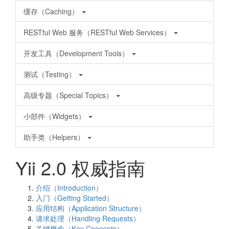
缓存（Caching）
RESTful Web 服务（RESTful Web Services）
开发工具（Development Tools）
测试（Testing）
高级专题（Special Topics）
小部件（Widgets）
助手类（Helpers）
Yii 2.0 权威指南
介绍（Introduction）
入门（Getting Started）
应用结构（Application Structure）
请求处理（Handling Requests）
关键概念（Key Concepts）