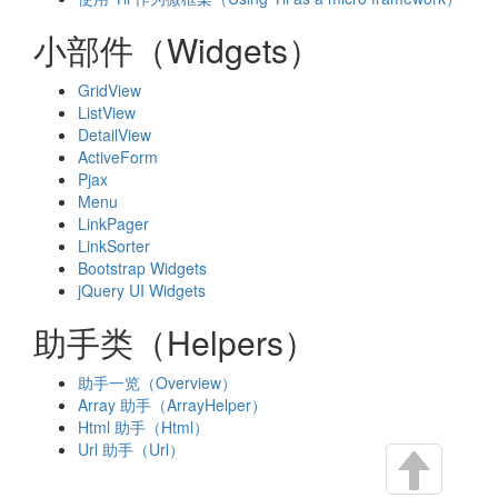
小部件（Widgets）
GridView
ListView
DetailView
ActiveForm
Pjax
Menu
LinkPager
LinkSorter
Bootstrap Widgets
jQuery UI Widgets
助手类（Helpers）
助手一览（Overview）
Array 助手（ArrayHelper）
Html 助手（Html）
Url 助手（Url）