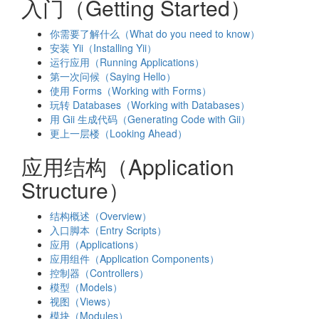
入门（Getting Started）
你需要了解什么（What do you need to know）
安装 Yii（Installing Yii）
运行应用（Running Applications）
第一次问候（Saying Hello）
使用 Forms（Working with Forms）
玩转 Databases（Working with Databases）
用 Gii 生成代码（Generating Code with Gii）
更上一层楼（Looking Ahead）
应用结构（Application
Structure）
结构概述（Overview）
入口脚本（Entry Scripts）
应用（Applications）
应用组件（Application Components）
控制器（Controllers）
模型（Models）
视图（Views）
模块（Modules）