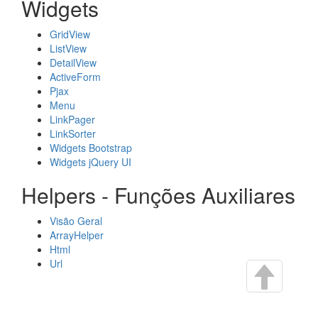
Widgets
GridView
ListView
DetailView
ActiveForm
Pjax
Menu
LinkPager
LinkSorter
Widgets Bootstrap
Widgets jQuery UI
Helpers - Funções Auxiliares
Visão Geral
ArrayHelper
Html
Url