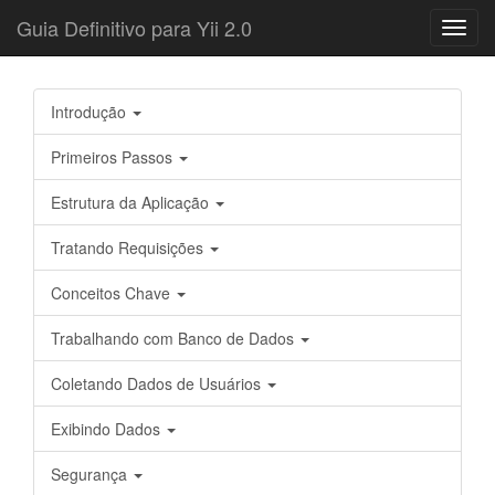
Guia Definitivo para Yii 2.0
Toggl
navig
Introdução
Primeiros Passos
Estrutura da Aplicação
Tratando Requisições
Conceitos Chave
Trabalhando com Banco de Dados
Coletando Dados de Usuários
Exibindo Dados
Segurança