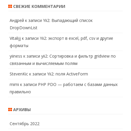
СВЕЖИЕ КОММЕНТАРИИ
Андрей
к записи
Yii2: Выпадающий список
DropDownList
Vitalijj
к записи
Yii2: экспорт в excel, pdf, csv и другие
форматы
yiiness
к записи
yii2: Сортировка и фильтр gridview по
связанным и вычисляемым полям
StevenKic
к записи
Yii2: поля ActiveForm
mimi
к записи
PHP PDO — работаем с базами данных
правильно
АРХИВЫ
Сентябрь 2022