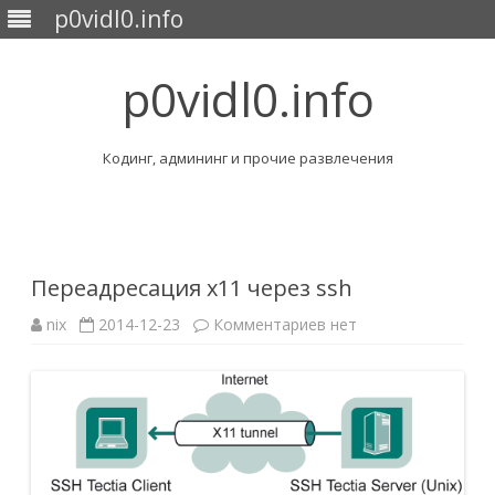
p0vidl0.info
p0vidl0.info
Кодинг, админинг и прочие развлечения
Перейти
к
содержимому
Переадресация x11 через ssh
к
nix
2014-12-23
Комментариев
нет
записи
Переадресация
x11
через
ssh