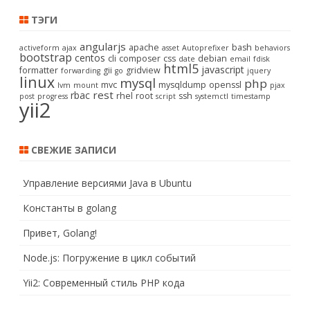
ТЭГИ
angularjs
apache
bash
activeform
ajax
asset
Autoprefixer
behaviors
bootstrap
centos
cli
composer
css
debian
date
email
fdisk
html5
javascript
formatter
gii
gridview
forwarding
go
jquery
linux
mysql
php
mvc
mysqldump
openssl
lvm
mount
pjax
rest
rbac
rhel
root
ssh
post
progress
script
systemctl
timestamp
yii2
СВЕЖИЕ ЗАПИСИ
Управление версиями Java в Ubuntu
Константы в golang
Привет, Golang!
Node.js: Погружение в цикл событий
Yii2: Современный стиль PHP кода