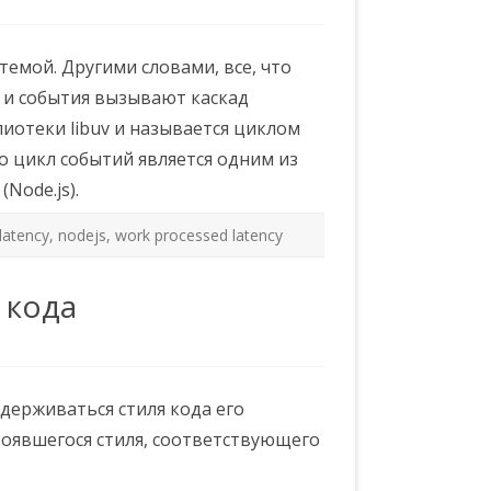
темой. Другими словами, все, что
я и события вызывают каскад
лиотеки libuv и называется циклом
то цикл событий является одним из
Node.js).
latency
,
nodejs
,
work processed latency
 кода
держиваться стиля кода его
стоявшегося стиля, соответствующего