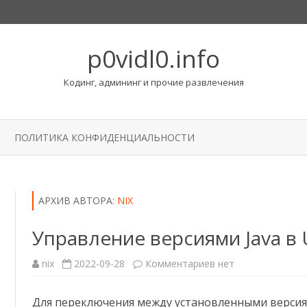
p0vidl0.info
Кодинг, админинг и прочие развлечения
Перейти
к
ПОЛИТИКА КОНФИДЕНЦИАЛЬНОСТИ
содержимому
АРХИВ АВТОРА:
NIX
Управление версиями Java в
к
nix
2022-09-28
Комментариев
нет
записи
Управление
версиями
Для переключения между установленными версия
Java