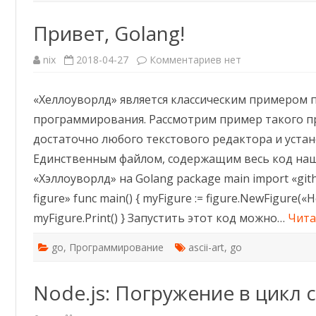
Привет, Golang!
к
nix
2018-04-27
Комментариев
нет
записи
Привет,
Golang!
«Хеллоуворлд» является классическим примером 
программирования. Рассмотрим пример такого пр
достаточно любого текстового редактора и устан
Единственным файлом, содержащим весь код нашей
«Хэллоуворлд» на Golang package main import «gi
figure» func main() { myFigure := figure.NewFigure(«He
myFigure.Print() } Запустить этот код можно…
Чита
go
,
Программирование
ascii-art
,
go
Node.js: Погружение в цикл