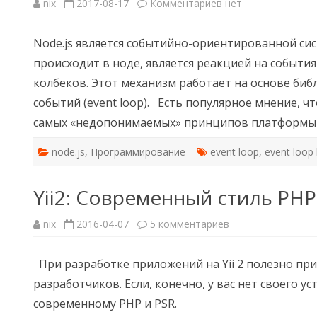
к
nix
2017-08-17
Комментариев
нет
записи
Node.js:
Погружение
Node.js является событийно-ориентированной сис
в
цикл
происходит в ноде, является реакцией на событи
событий
колбеков. Этот механизм работает на основе биб
событий (event loop). Есть популярное мнение, ч
самых «недопонимаемых» принципов платформы (
node.js
,
Программирование
event loop
,
event loop 
Yii2: Современный стиль PHP
к
nix
2016-04-07
5 комментариев
записи
Yii2:
Современный
При разработке приложений на Yii 2 полезно при
стиль
PHP
разработчиков. Если, конечно, у вас нет своего у
кода
современному PHP и PSR.