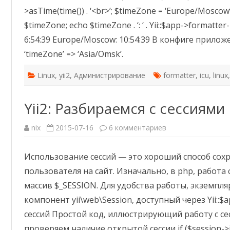
>asTime(time()) . ‘<br>’; $timeZone = ‘Europe/Moscow
$timeZone; echo $timeZone . ‘: ‘ . Yii::$app->formatter
6:54:39 Europe/Moscow: 10:54:39 В конфиге прилож
‘timeZone’ => ‘Asia/Omsk’.
Linux
,
yii2
,
Администрирование
formatter
,
icu
,
linux
Yii2: Разбираемся с сессиями
к
nix
2015-07-16
6 комментариев
записи
Yii2:
Разбираемся
Использование сессий — это хороший способ со
с
сессиями
пользователя на сайт. Изначально, в php, работа 
массив $_SESSION. Для удобства работы, экземпля
компонент yii\web\Session, доступный через Yii::
сессий Простой код, иллюстрирующий работу с сессия
проверяем наличие открытой сессии if ($session->i