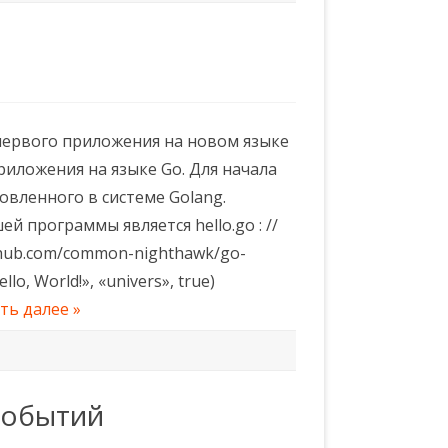
первого приложения на новом языке
иложения на языке Go. Для начала
овленного в системе Golang.
 программы является hello.go : //
thub.com/common-nighthawk/go-
llo, World!», «univers», true)
ть далее »
 событий