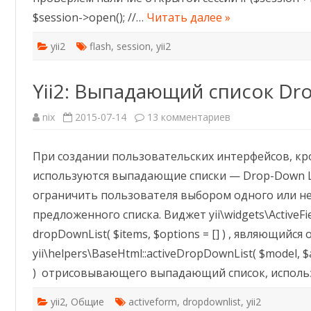
$session->open(); //…
Читать далее »
yii2
flash
,
session
,
yii2
Yii2: Выпадающий список Dr
к
nix
2015-07-14
13 комментариев
записи
Yii2:
Выпадающий
При создании пользовательских интерфейсов, кр
список
DropDownList
используются выпадающие списки — Drop-Down Li
ограничить пользователя выбором одного или н
предложенного списка. Виджет yii\widgets\ActiveF
dropDownList( $items, $options = [] ) , являющийся
yii\helpers\BaseHtml::activeDropDownList( $model, $at
) отрисовывающего выпадающий список, используя 
yii2
,
Общие
activeform
,
dropdownlist
,
yii2