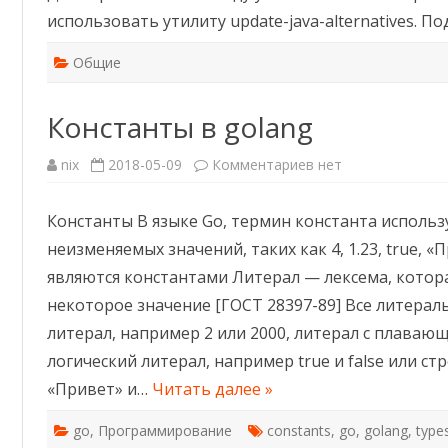
в
использовать утилиту update-java-alternatives. П
Ubuntu
Общие
Константы в golang
к
nix
2018-05-09
Комментариев
нет
записи
Константы
в
Константы В языке Go, термин константа использ
golang
неизменяемых значений, таких как 4, 1.23, true, «
являются константами Литерал — лексема, котор
некоторое значение [ГОСТ 28397-89] Все литерал
литерал, например 2 или 2000, литерал с плавающе
логический литерал, например true и false или с
«Привет» и…
Читать далее »
go
,
Программирование
constants
,
go
,
golang
,
type