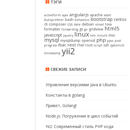
ТЭГИ
angularjs
apache
activeform
ajax
asset
bootstrap
centos
bash
Autoprefixer
behaviors
cli
composer
css
debian
date
email
fdisk
html5
formatter
gii
gridview
forwarding
go
linux
javascript
mvc
jquery
lvm
mount
mysql
php
mysqldump
openssl
pjax
post
rest
rbac
rhel
root
ssh
progress
script
systemctl
yii2
timestamp
СВЕЖИЕ ЗАПИСИ
Управление версиями Java в Ubuntu
Константы в golang
Привет, Golang!
Node.js: Погружение в цикл событий
Yii2: Современный стиль PHP кода