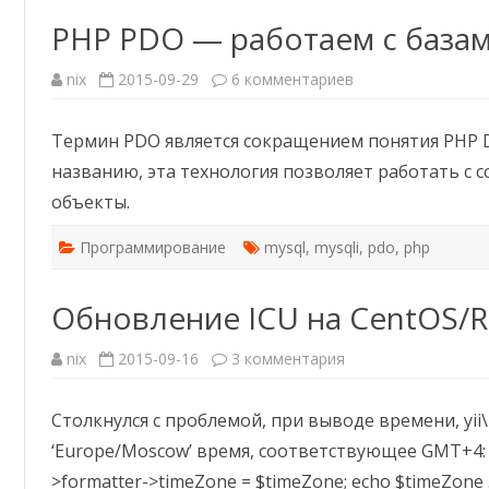
PHP PDO — работаем с база
к
nix
2015-09-29
6 комментариев
записи
PHP
PDO
Термин PDO является сокращением понятия PHP Da
—
работаем
названию, эта технология позволяет работать с
с
базами
объекты.
данных
правильно
Программирование
mysql
,
mysqli
,
pdo
,
php
Обновление ICU на CentOS/R
к
nix
2015-09-16
3 комментария
записи
Обновление
ICU
Столкнулся с проблемой, при выводе времени, yii
на
CentOS/Red
‘Europe/Moscow’ время, соответствующее GMT+4: $t
Hat/Fedora
>formatter->timeZone = $timeZone; echo $timeZone . ‘: