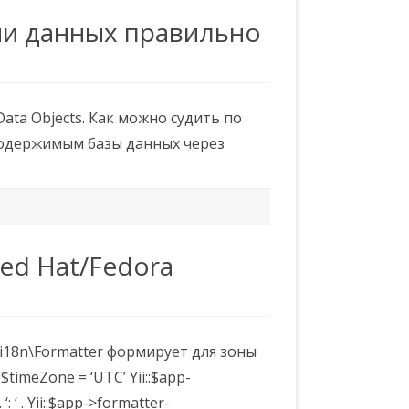
ми данных правильно
ta Objects. Как можно судить по
 содержимым базы данных через
ed Hat/Fedora
\i18n\Formatter формирует для зоны
imeZone = ‘UTC’ Yii::$app-
 ‘ . Yii::$app->formatter-