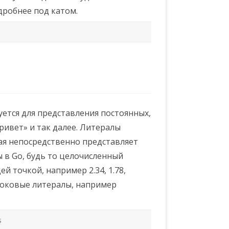
одробнее под катом.
уется для представления постоянных,
Привет» и так далее. Литералы
ая непосредственно представляет
ы в Go, будь то целочисленный
й точкой, например 2.34, 1.78,
троковые литералы, например
s