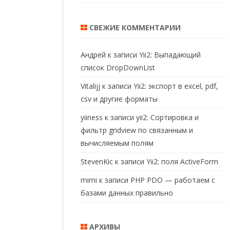
СВЕЖИЕ КОММЕНТАРИИ
Андрей
к записи
Yii2: Выпадающий
список DropDownList
Vitalijj
к записи
Yii2: экспорт в excel, pdf,
csv и другие форматы
yiiness
к записи
yii2: Сортировка и
фильтр gridview по связанным и
вычисляемым полям
StevenKic
к записи
Yii2: поля ActiveForm
mimi
к записи
PHP PDO — работаем с
базами данных правильно
АРХИВЫ