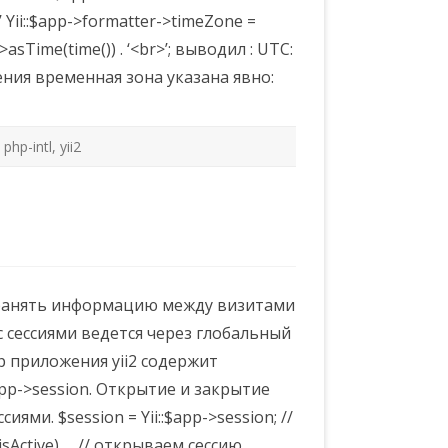
’ Yii::$app->formatter->timeZone =
->asTime(time()) . ‘<br>’; выводил : UTC:
ения временная зона указана явно:
,
php-intl
,
yii2
хранять информацию между визитами
с сессиями ведется через глобальный
р приложения yii2 содержит
$app->session. Открытие и закрытие
ми. $session = Yii::$app->session; //
sActive) … // открываем сессию