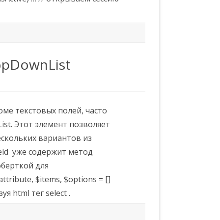
opDownList
оме текстовых полей, часто
st. Этот элемент позволяет
ескольких вариантов из
ield уже содержит метод
 оберткой для
tribute, $items, $options = []
html тег select .