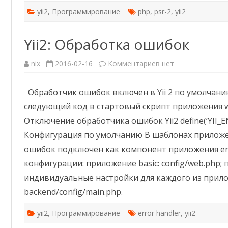
yii2
,
Программирование
php
,
psr-2
,
yii2
Yii2: Обработка ошибок
к
nix
2016-02-16
Комментариев
нет
записи
Yii2:
Обработка
Обработчик ошибок включен в Yii 2 по умолчан
ошибок
следующий код в стартовый скрипт приложения we
Отключение обработчика ошибок Yii2 define(‘YII_
Конфигурация по умолчанию В шаблонах приложени
ошибок подключен как компонент приложения er
конфигурации: приложение basic: config/web.php;
индивидуальные настройки для каждого из прилож
backend/config/main.php.
yii2
,
Программирование
error handler
,
yii2