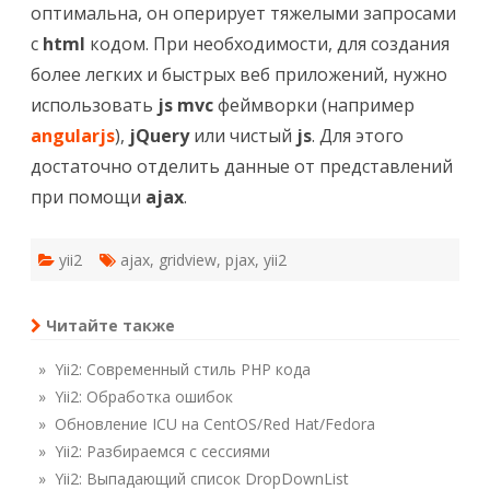
оптимальна, он оперирует тяжелыми запросами
с
html
кодом. При необходимости, для создания
более легких и быстрых веб приложений, нужно
использовать
js
mvc
феймворки (например
angularjs
),
jQuery
или чистый
js
. Для этого
достаточно отделить данные от представлений
при помощи
ajax
.
yii2
ajax
,
gridview
,
pjax
,
yii2
Читайте также
» Yii2: Современный стиль PHP кода
» Yii2: Обработка ошибок
» Обновление ICU на CentOS/Red Hat/Fedora
» Yii2: Разбираемся с сессиями
» Yii2: Выпадающий список DropDownList