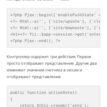
<?php Pjax::begin(['enablePushState' => f
<?= Html::a('', ['site/upvote'], ['class
<?= Html::a('', ['site/downvote'], ['cla
<h1><?= Yii::$app->session->get('votes', 
<?php Pjax::end(); ?>
Контроллер содержит три действия. Первое
просто отображает представление. Другие два
изменяют значение счетчика в сессии и
отображают представление.
public function actionVote()

{

    return $this->render('vote');
