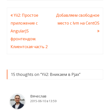
Навигация
Yii2: Простое
Добавляем свободное
по
приложение c
место с lvm на CentOS
записям
AngularJS
фронтендом.
Клиентская часть 2
15 thoughts on “
Yii2: Вникаем в Pjax
”
Вячеслав
2015-06-10 в 13:59