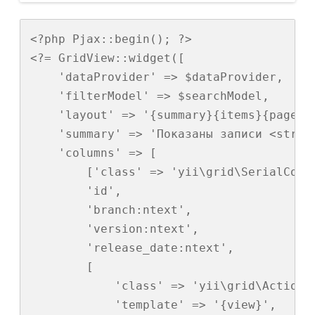
<?php Pjax::begin(); ?>

<?= GridView::widget([

    'dataProvider' => $dataProvider,

    'filterModel' => $searchModel,

    'layout' => '{summary}{items}{pager}'
    'summary' => 'Показаны записи <stron
    'columns' => [

        ['class' => 'yii\grid\SerialColum
        'id',

        'branch:ntext',

        'version:ntext',

        'release_date:ntext',

        [

            'class' => 'yii\grid\ActionCo
            'template' => '{view}',
