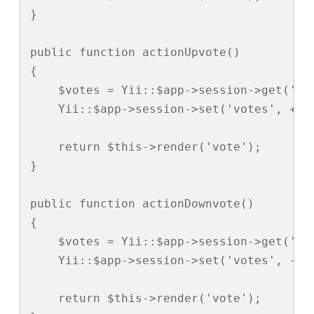
}

public function actionUpvote()

{

    $votes = Yii::$app->session->get('vot
    Yii::$app->session->set('votes', ++$v
    return $this->render('vote');

}

public function actionDownvote()

{

    $votes = Yii::$app->session->get('vot
    Yii::$app->session->set('votes', --$v
    return $this->render('vote');
