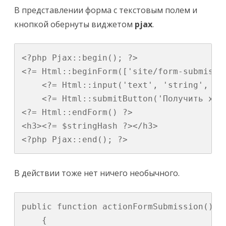
В представлении форма с текстовым полем и
кнопкой обернуты виджетом
pjax
.
<?php Pjax::begin(); ?>

<?= Html::beginForm(['site/form-submissi
    <?= Html::input('text', 'string', Yi
    <?= Html::submitButton('Получить хеш
<?= Html::endForm() ?>

<h3><?= $stringHash ?></h3>

<?php Pjax::end(); ?>
В действии тоже нет ничего необычного.
public function actionFormSubmission()

    {
