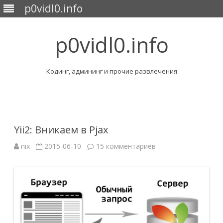
p0vidl0.info
p0vidl0.info
Кодинг, админинг и прочие развлечения
Перейти
к
содержимому
Yii2: Вникаем в Pjax
к
nix
2015-06-10
15 комментариев
записи
Yii2:
Вникаем
в
Pjax