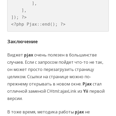
        ],

    ],

]); ?>

<?php Pjax::end(); ?>
Заключение
Виджет
pjax
очень полезен в большинстве
случаев. Если с запросом пойдет что-то не так,
он может просто перезагрузить страницу
целиком. Ссылки на странице можно по-
прежнему открывать в новом окне.
Pjax
стал
отличной заменой
CHtml::ajaxLink
из
Yii
первой
версии.
В тоже время, методика работы
pjax
не