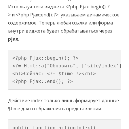
Используя теги виджета
<?php Pjax::begin(); ?
>
и
<?php Pjax::end(); ?>
, указываем динамическое
содержимое. Теперь любая ссылка или форма
внутри виджета будет обрабатываться через
pjax
.
<?php Pjax::begin(); ?>

<?= Html::a("Обновить", ['site/index'], [
<h1>Сейчас: <?= $time ?></h1>

Действие
index
только лишь формирует данные
$time
для отображения в представлении.
public function actionIndex()
