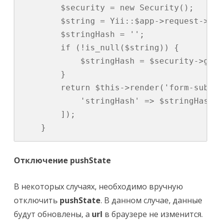
        $security = new Security();

        $string = Yii::$app->request->pos
        $stringHash = '';

        if (!is_null($string)) {

            $stringHash = $security->gene
        }

        return $this->render('form-submis
            'stringHash' => $stringHash,

        ]);

    }
Отключение pushState
В некоторых случаях, необходимо вручную
отключить
pushState
. В данном случае, данные
будут обновлены, а
url
в браузере не изменится.