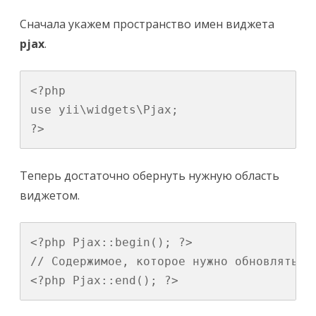
Сначала укажем пространство имен виджета
pjax
.
<?php

use yii\widgets\Pjax;

?>
Теперь достаточно обернуть нужную область
виджетом.
<?php Pjax::begin(); ?>

// Содержимое, которое нужно обновлять ди
<?php Pjax::end(); ?>