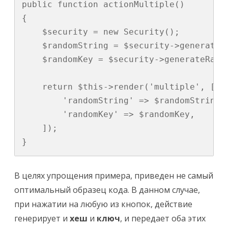
public function actionMultiple()

{

    $security = new Security();

    $randomString = $security->generateRa
    $randomKey = $security->generateRando
    return $this->render('multiple', [

        'randomString' => $randomString,

        'randomKey' => $randomKey,

    ]);

}
В целях упрощения примера, приведен не самый
оптимальный образец кода. В данном случае,
при нажатии на любую из кнопок, действие
генерирует и
хеш
и
ключ
, и передает оба этих