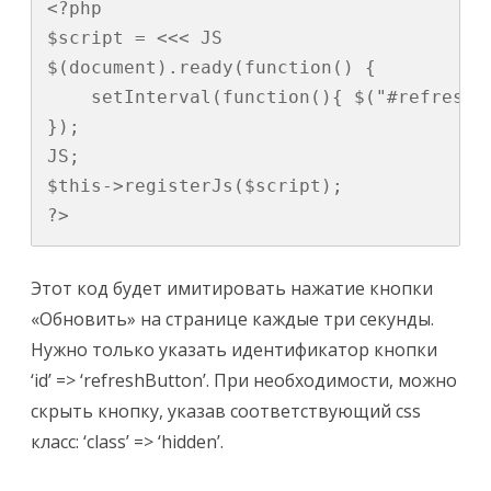
<?php

$script = <<< JS

$(document).ready(function() {

    setInterval(function(){ $("#refreshBu
});

JS;

$this->registerJs($script);

?>
Этот код будет имитировать нажатие кнопки
«Обновить» на странице каждые три секунды.
Нужно только указать идентификатор кнопки
‘id’ => ‘refreshButton’
. При необходимости, можно
скрыть кнопку, указав соответствующий css
класс:
‘class’ => ‘hidden’
.