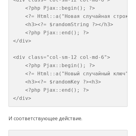
    <?php Pjax::begin(); ?>

    <?= Html::a("Новая случайная строка"
    <h3><?= $randomString ?></h3>

    <?php Pjax::end(); ?>

</div>

<div class="col-sm-12 col-md-6">

    <?php Pjax::begin(); ?>

    <?= Html::a("Новый случайный ключ", 
    <h3><?= $randomKey ?><h3>

    <?php Pjax::end(); ?>

</div>
И соответствующее действие.