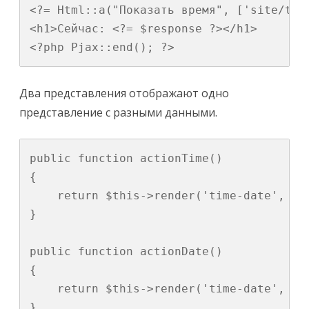
<?= Html::a("Показать время", ['site/tim
<h1>Сейчас: <?= $response ?></h1>

<?php Pjax::end(); ?>
Два представления отображают одно
представление с разными данными.
public function actionTime()

{

    return $this->render('time-date', ['r
}

public function actionDate()

{

    return $this->render('time-date', ['r
}