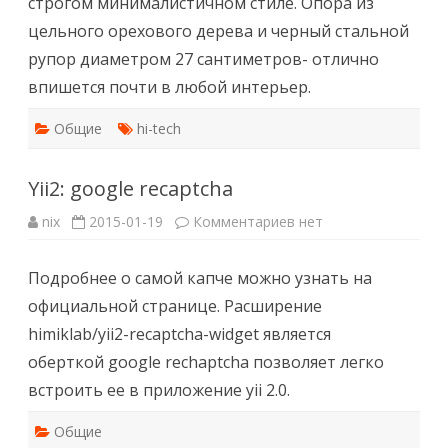
строгом минималистичном стиле. Опора из
цельного орехового дерева и черный стальной
рупор диаметром 27 сантиметров- отлично
впишется почти в любой интерьер.
Общие
hi-tech
Yii2: google recaptcha
к
nix
2015-01-19
Комментариев
нет
записи
Yii2:
google
Подробнее о самой капче можно узнать на
recaptcha
официальной странице. Расширение
himiklab/yii2-recaptcha-widget является
оберткой google rechaptcha позволяет легко
встроить ее в приложение yii 2.0.
Общие