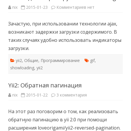
к
nix
2015-01-23
Комментариев
нет
записи
Yii2:
индикатор
Зачастую, при использовании технологии ajax,
загрузки
showloading
возникают задержки загрузки содержимого. В
таких случаях удобно использовать индикаторы
загрузки.
yii2
,
Общие
,
Программирование
gif
,
showloading
,
yii2
Yii2: Обратная пагинация
к
nix
2015-01-22
3 комментария
записи
Yii2:
Обратная
На этот раз поговорим о том, как реализовать
пагинация
обратную пагинацию в yii 2.0 при помощи
расширения loveorigami/yii2-reversed-pagination.