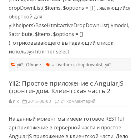
dropDownList( $items, $options = [] ) , являющийся
оберткой для
yii\helpers\BaseHtml::activeDropDownList( $model,
$attribute, $items, $options = []
) отрисовывающего выпадающий список,
используя html тег select .
yii2
,
Общие
activeform
,
dropdownlist
,
yii2
Yii2: Простое приложение c AngularJS
фронтендом. Клиентская часть 2
к
nix
2015-06-03
21 комментарий
записи
Yii2:
Простое
На данный момент мы имеем готовое RESTful
приложение
c
api приложение в серверной части и простое
AngularJS
фронтендом.
AngularJS приложение в клиентской части. Дело
Клиентская