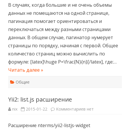
В случаях, когда большие и не очень объемы
данных не помещаются на одной странице,
пагинация помогает ориентироваться и
переключаться между разными страницами
данных. В общем случае, пагинатор нумерует
страницы по порядку, начиная с первой. Общее
количество страниц можно вычислить по
формуле: [latex]\huge P=\frac{N}{n}[/latex], где:…
Читать далее »
Общие
Yii2: list.js расширение
к
nix
2015-01-22
Комментариев
нет
записи
Yii2:
list.js
Расширение nterms/yii2-listjs-widget
расширение