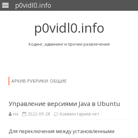
p0vidl0.info
p0vidl0.info
Кодинг, админинг и прочие развлечения
Перейти
к
содержимому
АРХИВ РУБРИКИ:
ОБЩИЕ
Управление версиями Java в Ubuntu
к
nix
2022-09-28
Комментариев
нет
записи
Управление
версиями
Для переключения между установленными
Java
в