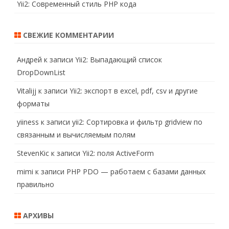
Yii2: Современный стиль PHP кода
СВЕЖИЕ КОММЕНТАРИИ
Андрей
к записи
Yii2: Выпадающий список
DropDownList
Vitalijj
к записи
Yii2: экспорт в excel, pdf, csv и другие
форматы
yiiness
к записи
yii2: Сортировка и фильтр gridview по
связанным и вычисляемым полям
StevenKic
к записи
Yii2: поля ActiveForm
mimi
к записи
PHP PDO — работаем с базами данных
правильно
АРХИВЫ