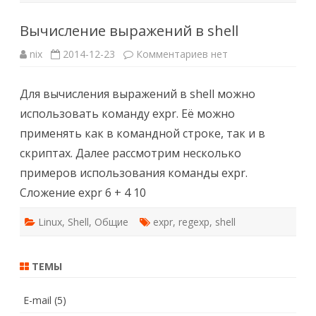
Вычисление выражений в shell
к
nix
2014-12-23
Комментариев
нет
записи
Вычисление
выражений
Для вычисления выражений в shell можно
в
shell
использовать команду expr. Её можно
применять как в командной строке, так и в
скриптах. Далее рассмотрим несколько
примеров использования команды expr.
Сложение expr 6 + 4 10
Linux
,
Shell
,
Общие
expr
,
regexp
,
shell
ТЕМЫ
E-mail
(5)