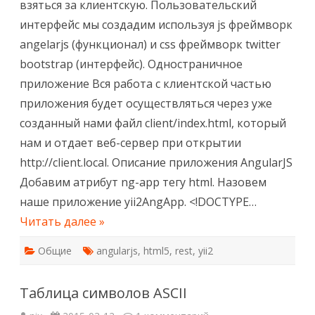
взяться за клиентскую. Пользовательский
AngularJS
фронтендом.
интерфейс мы создадим используя js фреймворк
Клиентская
часть
angelarjs (функционал) и css фреймворк twitter
1
bootstrap (интерфейс). Одностраничное
приложение Вся работа с клиентской частью
приложения будет осуществляться через уже
созданный нами файл client/index.html, который
нам и отдает веб-сервер при открытии
http://client.local. Описание приложения AngularJS
Добавим атрибут ng-app тегу html. Назовем
наше приложение yii2AngApp. <!DOCTYPE…
Читать далее »
Общие
angularjs
,
html5
,
rest
,
yii2
Таблица символов ASCII