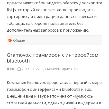
представляет собой виджет-обертку для скрипта
list.js, который позволяет легко производить
сортировку и фильтрацию данных в списках и
таблицах на стороне пользователя, без
дополнительных запросов к приложению.
Общие
Gramovox: граммофон с интерфейсом
bluetooth
к
nix
2015-01-22
Комментариев
нет
записи
Gramovox:
граммофон
Компания Gramovox представила первый в мире
с
интерфейсом
граммофон с интерфейсами bluetooth и aux.
bluetooth
Внешний вид и звук напоминают «бумбоксы»
столетней давности, однако дизайн выдержан в