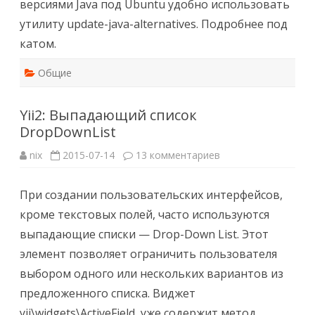
версиями Java под Ubuntu удобно использовать
Ubuntu
утилиту update-java-alternatives. Подробнее под
катом.
Общие
Yii2: Выпадающий список
DropDownList
к
nix
2015-07-14
13 комментариев
записи
Yii2:
Выпадающий
При создании пользовательских интерфейсов,
список
DropDownList
кроме текстовых полей, часто используются
выпадающие списки — Drop-Down List. Этот
элемент позволяет ограничить пользователя
выбором одного или нескольких вариантов из
предложенного списка. Виджет
yii\widgets\ActiveField уже содержит метод