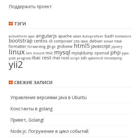
Поддержать проект
ТЭГИ
angularjs
apache
bash
activeform
ajax
asset
Autoprefixer
behaviors
bootstrap
centos
cli
composer
css
debian
date
email
fdisk
html5
javascript
formatter
gii
gridview
forwarding
go
jquery
linux
mysql
php
mvc
mysqldump
openssl
lvm
mount
pjax
rest
rbac
rhel
root
ssh
post
progress
script
systemctl
timestamp
yii2
СВЕЖИЕ ЗАПИСИ
Управление версиями Java в Ubuntu
Константы в golang
Привет, Golang!
Node.js: Погружение в цикл событий