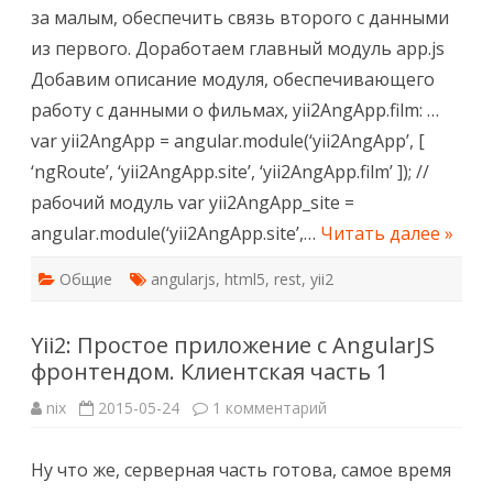
часть
за малым, обеспечить связь второго с данными
2
из первого. Доработаем главный модуль app.js
Добавим описание модуля, обеспечивающего
работу с данными о фильмах, yii2AngApp.film: …
var yii2AngApp = angular.module(‘yii2AngApp’, [
‘ngRoute’, ‘yii2AngApp.site’, ‘yii2AngApp.film’ ]); //
рабочий модуль var yii2AngApp_site =
angular.module(‘yii2AngApp.site’,…
Читать далее »
Общие
angularjs
,
html5
,
rest
,
yii2
Yii2: Простое приложение c AngularJS
фронтендом. Клиентская часть 1
к
nix
2015-05-24
1 комментарий
записи
Yii2:
Простое
Ну что же, серверная часть готова, самое время
приложение
c