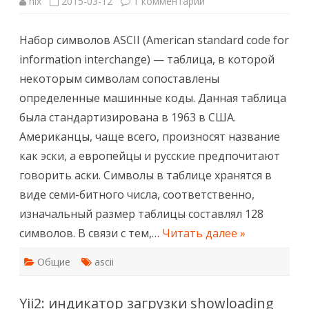
к
nix
2015-03-12
1 комментарий
записи
Таблица
символов
Набор символов ASCII (American standard code for
ASCII
information interchange) — таблица, в которой
некоторым символам сопоставлены
определенные машинные коды. Данная таблица
была стандартизирована в 1963 в США.
Американцы, чаще всего, произносят название
как эски, а европейцы и русские предпочитают
говорить аски. Символы в таблице хранятся в
виде семи-битного числа, соответственно,
изначальный размер таблицы составлял 128
символов. В связи с тем,…
Читать далее »
Общие
ascii
Yii2: индикатор загрузки showloading