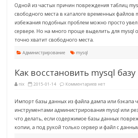
каталога
Одной из частых причин повреждения таблиц mysq
временных
файлов
свободного места в каталоге временных файлов m
mysql
избежания подобных проблем можно просто увели
сервере. Но на много проще выделить для mysql о
точно хватит свободного места.
Администрирование
mysql
Как восстановить mysql базу 
к
nix
2015-01-14
Комментариев
нет
записи
Как
восстановить
Импорт базы данных из файла дампа или бэкапа 
mysql
базу
инструментами администрирования mysql или ре
из
бэкапа
что делать, если содержимое базы данных повреж
копии, а под рукой только сервер и файл с данны