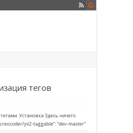
лизация тегов
тегами. Установка Здесь ничего
reocoder/yii2-taggable": "dev-master"