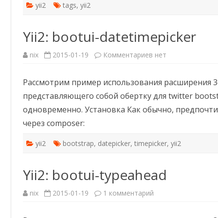
yii2
tags
,
yii2
Yii2: bootui-datetimepicker
к
nix
2015-01-19
Комментариев
нет
записи
Yii2:
bootui-
Рассмотрим пример использования расширения 3ch
datetimepicker
представляющего собой обертку для twitter bootstr
одновременно. Установка Как обычно, предпочт
через composer:
yii2
bootstrap
,
datepicker
,
timepicker
,
yii2
Yii2: bootui-typeahead
к
nix
2015-01-19
1 комментарий
записи
Yii2:
bootui-