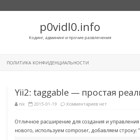
p0vidl0.info
Кодинг, админинг и прочие развлечения
Перейти
к
ПОЛИТИКА КОНФИДЕНЦИАЛЬНОСТИ
содержимому
Yii2: taggable — простая реа
к
nix
2015-01-19
Комментариев
нет
записи
Yii2:
taggable
Отличное расширение для создания и управления 
—
простая
нового, используем composer, добавляем строку: "c
реализация
тегов