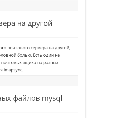
вера на другой
го почтового сервера на другой,
оловной болью. Есть один не
 почтовых ящика на разных
я imapsync.
ных файлов mysql