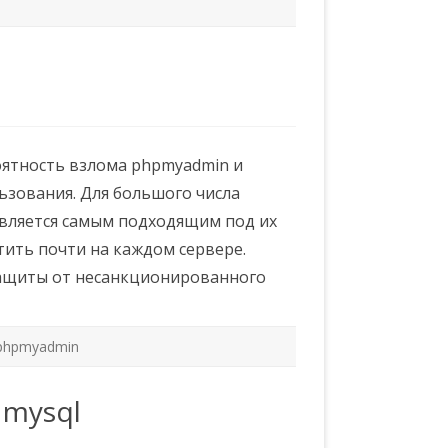
ятность взлома phpmyadmin и
льзования. Для большого числа
вляется самым подходящим под их
тить почти на каждом сервере.
защиты от несанкционированного
phpmyadmin
 mysql