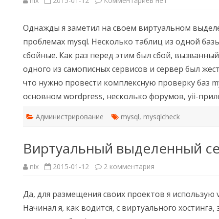
nix
2015-01-12
Комментариев
нет
записи
Проверка
и
Однажды я заметил на своем виртуальном выдел
оптимизация
баз
проблемах mysql. Несколько таблиц из одной баз
mysql
сбойные. Как раз перед этим был сбой, вызванн
одного из самописных сервисов и сервер был жест
что нужно провести комплексную проверку баз mys
основном wordpress, несколько форумов, yii-пр
Администрирование
mysql
,
mysqlcheck
Виртуальный выделенный с
к
nix
2015-01-12
2 комментария
записи
Виртуальный
выделенный
Да, для размещения своих проектов я использую v
сервер
Начинал я, как водится, с виртуального хостинга, 