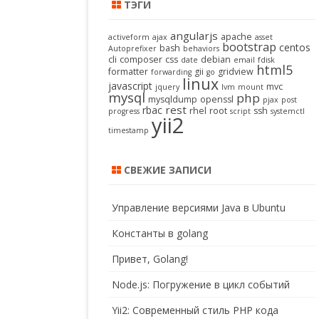
ТЭГИ
angularjs
apache
activeform
ajax
asset
bootstrap
centos
bash
Autoprefixer
behaviors
cli
composer
css
debian
date
email
fdisk
html5
formatter
gii
gridview
forwarding
go
linux
javascript
mvc
jquery
lvm
mount
mysql
php
mysqldump
openssl
pjax
post
rest
rbac
rhel
root
ssh
progress
script
systemctl
yii2
timestamp
СВЕЖИЕ ЗАПИСИ
Управление версиями Java в Ubuntu
Константы в golang
Привет, Golang!
Node.js: Погружение в цикл событий
Yii2: Современный стиль PHP кода