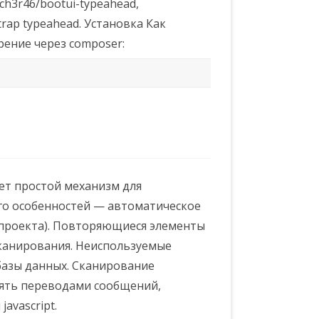
h3r46/bootui-typeahead,
rap typeahead. Установка Как
ение через composer:
яет простой механизм для
го особенностей — автоматическое
 проекта). Повторяющиеся элементы
канирования. Неиспользуемые
базы данных. Сканирование
влять переводами сообщений,
avascript.