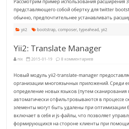
Рассмотрим пример использования расширения 3c
typeahead
представляющего собой обертку для twitter bootst
обычно, предпочтительнее устанавливать расшир
yii2
bootstrap
,
composer
,
typeahead
,
yii2
Yii2: Translate Manager
к
nix
2015-01-19
8 комментариев
записи
Yii2:
Translate
Новый модуль yii2-translate-manager предоставл
Manager
организации многоязычных приложений. Среди е
определение новых языков (путем сканирования
автоматически отфильтровываются в процессе с
элементы могут быть удалены при оптимизации 
включает в себя и js-файлы, что позволяет упра
формирующихся на стороне клиенты при помощи j