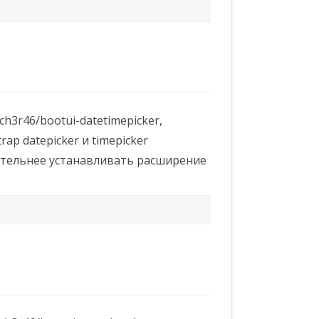
3r46/bootui-datetimepicker,
ap datepicker и timepicker
ительнее устанавливать расширение