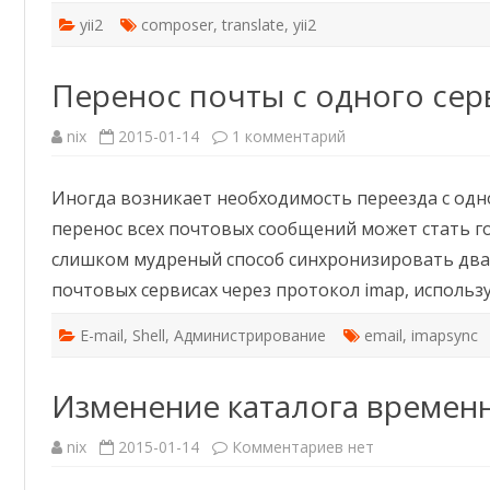
yii2
composer
,
translate
,
yii2
Перенос почты с одного сер
к
nix
2015-01-14
1 комментарий
записи
Перенос
почты
Иногда возникает необходимость переезда с одно
с
одного
перенос всех почтовых сообщений может стать г
сервера
на
слишком мудреный способ синхронизировать два
другой
почтовых сервисах через протокол imap, использу
E-mail
,
Shell
,
Администрирование
email
,
imapsync
Изменение каталога времен
к
nix
2015-01-14
Комментариев
нет
записи
Изменение