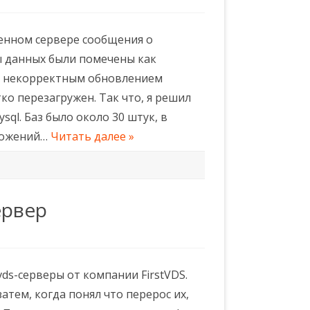
енном сервере сообщения о
ы данных были помечены как
ый некорректным обновлением
ко перезагружен. Так что, я решил
ql. Баз было около 30 штук, в
иложений…
Читать далее »
ервер
ds-серверы от компании FirstVDS.
затем, когда понял что перерос их,