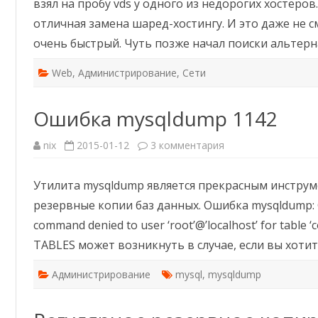
взял на пробу vds у одного из недорогих хостеров
отличная замена шаред-хостингу. И это даже не см
очень быстрый. Чуть позже начал поиски альте
Web
,
Администрирование
,
Сети
Ошибка mysqldump 1142
к
nix
2015-01-12
3 комментария
записи
Ошибка
mysqldump
Утилита mysqldump является прекрасным инстру
1142
резервные копии баз данных. Ошибка mysqldump: G
command denied to user ‘root’@’localhost’ for table 
TABLES может возникнуть в случае, если вы хотите
Администрирование
mysql
,
mysqldump