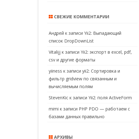
СВЕЖИЕ КОММЕНТАРИИ
Андрей
к записи
Yii2: Выпадающий
список DropDownList
Vitalijj
к записи
Yii2: экспорт в excel, pdf,
csv и другие форматы
yiiness
к записи
yii2: Сортировка и
фильтр gridview по связанным и
вычисляемым полям
StevenKic
к записи
Yii2: поля ActiveForm
mimi
к записи
PHP PDO — работаем с
базами данных правильно
АРХИВЫ