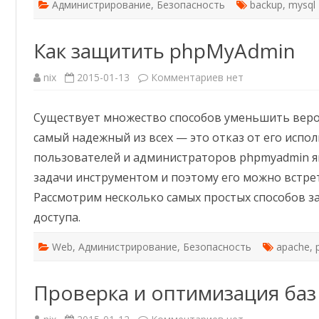
Администрирование
,
Безопасность
backup
,
mysql
Как защитить phpMyAdmin
к
nix
2015-01-13
Комментариев
нет
записи
Как
защитить
Существует множество способов уменьшить веро
phpMyAdmin
самый надежный из всех — это отказ от его испо
пользователей и администраторов phpmyadmin я
задачи инструментом и поэтому его можно встре
Рассмотрим несколько самых простых способов 
доступа.
Web
,
Администрирование
,
Безопасность
apache
,
Проверка и оптимизация баз
к