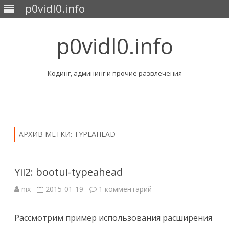
p0vidl0.info
p0vidl0.info
Кодинг, админинг и прочие развлечения
Перейти
к
содержимому
АРХИВ МЕТКИ:
TYPEAHEAD
Yii2: bootui-typeahead
к
nix
2015-01-19
1 комментарий
записи
Yii2:
bootui-
Рассмотрим пример использования расширения
typeahead