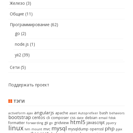
Железо
(3)
Общие
(11)
Программирование
(62)
go
(2)
node.js
(1)
yii2
(39)
Сети
(5)
Поддержать проект
ТЭГИ
angularjs
apache
bash
activeform
ajax
asset
Autoprefixer
behaviors
bootstrap
centos
cli
composer
css
debian
date
email
fdisk
html5
javascript
formatter
gii
gridview
forwarding
go
jquery
linux
mysql
php
mvc
mysqldump
openssl
lvm
mount
pjax