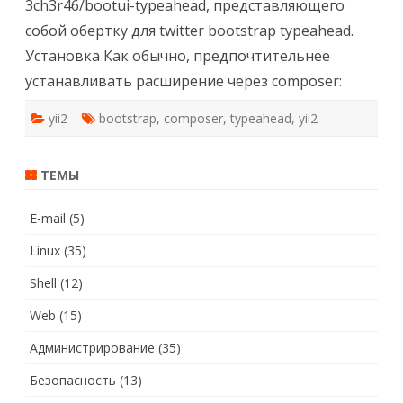
3ch3r46/bootui-typeahead, представляющего
собой обертку для twitter bootstrap typeahead.
Установка Как обычно, предпочтительнее
устанавливать расширение через composer:
yii2
bootstrap
,
composer
,
typeahead
,
yii2
ТЕМЫ
E-mail
(5)
Linux
(35)
Shell
(12)
Web
(15)
Администрирование
(35)
Безопасность
(13)