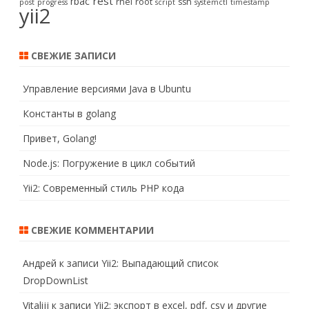
rest
rbac
rhel
root
ssh
post
progress
script
systemctl
timestamp
yii2
СВЕЖИЕ ЗАПИСИ
Управление версиями Java в Ubuntu
Константы в golang
Привет, Golang!
Node.js: Погружение в цикл событий
Yii2: Современный стиль PHP кода
СВЕЖИЕ КОММЕНТАРИИ
Андрей
к записи
Yii2: Выпадающий список
DropDownList
Vitalijj
к записи
Yii2: экспорт в excel, pdf, csv и другие