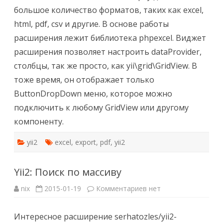
csv
большое количество форматов, таких как excel,
и
другие
html, pdf, csv и другие. В основе работы
форматы
расширения лежит библиотека phpexcel. Виджет
расширения позволяет настроить dataProvider,
столбцы, так же просто, как yii\grid\GridView. В
тоже время, он отображает только
ButtonDropDown меню, которое можно
подключить к любому GridView или другому
компоненту.
yii2
excel
,
export
,
pdf
,
yii2
Yii2: Поиск по массиву
к
nix
2015-01-19
Комментариев
нет
записи
Yii2:
Поиск
Интересное расширение serhatozles/yii2-
по
массиву