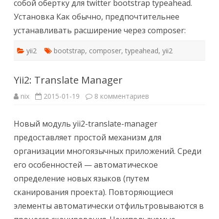
собой обертку для twitter bootstrap typeahead.
Установка Как обычно, предпочтительнее
устанавливать расширение через composer:
yii2
bootstrap
,
composer
,
typeahead
,
yii2
Yii2: Translate Manager
к
nix
2015-01-19
8 комментариев
записи
Yii2:
Translate
Новый модуль yii2-translate-manager
Manager
предоставляет простой механизм для
организации многоязычных приложений. Среди
его особенностей — автоматическое
определение новых языков (путем
сканирования проекта). Повторяющиеся
элементы автоматически отфильтровываются в