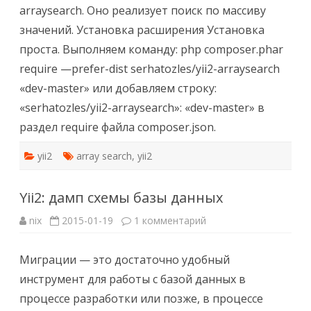
arraysearch. Оно реализует поиск по массиву
значений. Установка расширения Установка
проста. Выполняем команду: php composer.phar
require —prefer-dist serhatozles/yii2-arraysearch
«dev-master» или добавляем строку:
«serhatozles/yii2-arraysearch»: «dev-master» в
раздел require файла composer.json.
yii2
array search
,
yii2
Yii2: дамп схемы базы данных
к
nix
2015-01-19
1 комментарий
записи
Yii2:
дамп
Миграции — это достаточно удобный
схемы
базы
инструмент для работы с базой данных в
данных
процессе разработки или позже, в процессе