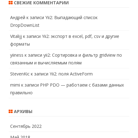
СВЕЖИЕ КОММЕНТАРИИ
Андрей
к записи
Yii2: Выпадающий список
DropDownList
Vitalijj
к записи
Yii2: экспорт в excel, pdf, csv и другие
форматы
yiiness
к записи
yii2: Сортировка и фильтр gridview по
связанным и вычисляемым полям
StevenKic
к записи
Yii2: поля ActiveForm
mimi
к записи
PHP PDO — работаем с базами данных
правильно
АРХИВЫ
Сентябрь 2022
Май 2018