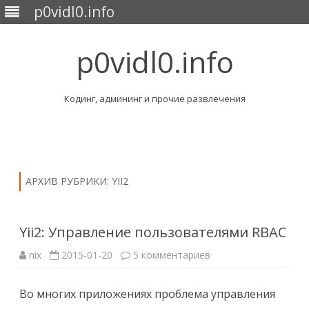
p0vidl0.info
p0vidl0.info
Кодинг, админинг и прочие развлечения
Перейти
к
содержимому
АРХИВ РУБРИКИ:
YII2
Yii2: Управление пользователями RBAC
к
nix
2015-01-20
5 комментариев
записи
Yii2:
Управление
Во многих приложениях проблема управления
пользователями
RBAC