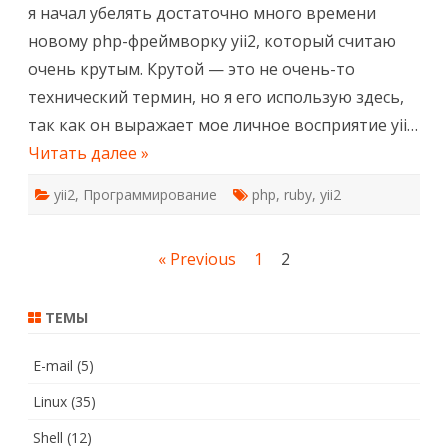
я начал убелять достаточно много времени
новому php-фреймворку yii2, который считаю
очень крутым. Крутой — это не очень-то
технический термин, но я его использую здесь,
так как он выражает мое личное восприятие yii…
Читать далее »
yii2
,
Программирование
php
,
ruby
,
yii2
Навигация
« Previous
1
2
по
ТЕМЫ
записям
E-mail
(5)
Linux
(35)
Shell
(12)