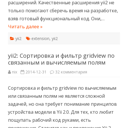
расширений. Качественные расширения yii2 не
только помогают сберечь время на разработке,
взяв готовый функциональный код. Они,…
Читать далее »
yii2
extension
,
yii2
yii2: Сортировка и фильтр gridview по
связанным и вычисляемым полям
к
nix
2014-12-31
32 комментария
записи
yii2:
Сортировка
Сортировка и фильтр gridview по вычисляемым
и
фильтр
или связанным полям не является сложной
gridview
по
задачей, но она требует понимание принципов
связанным
и
устройства модели в Yii 2.0. Для тех, кто любит
вычисляемым
полям
пощупать рабочий код руками, есть