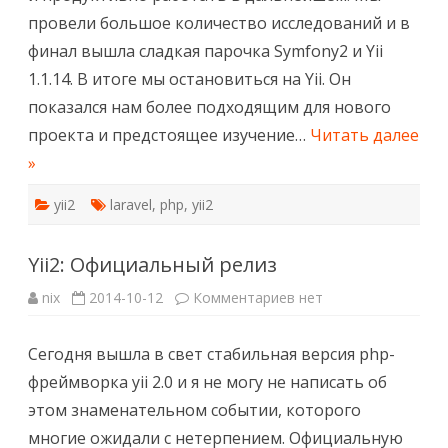
провели большое количество исследований и в
финал вышла сладкая парочка Symfony2 и Yii
1.1.14. В итоге мы остановиться на Yii. Он
показался нам более подходящим для нового
проекта и предстоящее изучение…
Читать далее
»
yii2
laravel
,
php
,
yii2
Yii2: Официальный релиз
к
nix
2014-10-12
Комментариев
нет
записи
Yii2:
Официальный
Сегодня вышла в свет стабильная версия php-
релиз
фреймворка yii 2.0 и я не могу не написать об
этом знаменательном событии, которого
многие ожидали с нетерпением. Официальную