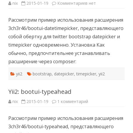
к
nix
2015-01-19
Комментариев
нет
записи
Yii2:
bootui-
Рассмотрим пример использования расширения
datetimepicker
3ch3r46/bootui-datetimepicker, представляющего
собой обертку для twitter bootstrap datepicker и
timepicker одновременно. Установка Как
обычно, предпочтительнее устанавливать
расширение через composer:
yii2
bootstrap
,
datepicker
,
timepicker
,
yii2
Yii2: bootui-typeahead
к
nix
2015-01-19
1 комментарий
записи
Yii2:
bootui-
Рассмотрим пример использования расширения
typeahead
3ch3r46/bootui-typeahead, представляющего