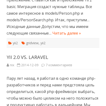
приложение. Ставится как и приложение Yii 2
basic. Миграция создаст нужные таблицы. Все
самое интересное в models/Person.php и
models/PersonSearch.php. Итак, приступим…
Исходные данные Допустим, что мы имеем
следующие связанные…
Читать далее »
yii2
gridview
,
yii2
YII 2.0 VS. LARAVEL
к
nix
2014-12-09
7 комментариев
записи
YII
2.0
Пару лет назад, я работал в одно команде php-
VS.
LARAVEL
разработчиков и перед нами предстояла цель
определиться, какой php-фреймворк выбрать,
чтобы можно было целиком на него положиться
и продуктивно работать в дальнейшем. Мы