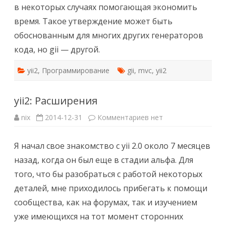
в некоторых случаях помогающая экономить
время. Такое утверждение может быть
обоснованным для многих других генераторов
кода, но gii — другой.
yii2
,
Программирование
gii
,
mvc
,
yii2
yii2: Расширения
к
nix
2014-12-31
Комментариев
нет
записи
yii2:
Расширения
Я начал свое знакомство с yii 2.0 около 7 месяцев
назад, когда он был еще в стадии альфа. Для
того, что бы разобраться с работой некоторых
деталей, мне приходилось прибегать к помощи
сообщества, как на форумах, так и изучением
уже имеющихся на тот момент сторонних