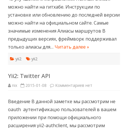
можно найти на гитхабе. Инструкции по
установке или обновлению до последней версии
можно найти на официальном сайте. Самые
значимые изменения Алиасы маршрутов В
предыдущих версиях, фреймворк поддерживал
только алиасы для…
Читать далее »
yii2
yii2
Yii2: Twitter API
к
nix
2015-01-08
Комментариев
нет
записи
Yii2:
Twitter
Введение В данной заметке мы рассмотрим не
API
oauth аутентификацю пользователей в вашем
приложении при помощи официального
расширения yii2-authclient, мы рассмотрим