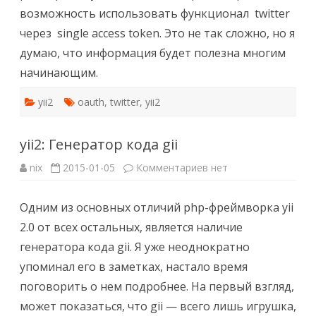
возможность использовать функционал twitter
через single access token. Это не так сложно, но я
думаю, что информация будет полезна многим
начинающим.
yii2
oauth
,
twitter
,
yii2
yii2: Генератор кода gii
к
nix
2015-01-05
Комментариев
нет
записи
yii2:
Генератор
Одним из основных отличий php-фреймворка yii
кода
gii
2.0 от всех остальных, является наличие
генератора кода gii. Я уже неоднократно
упоминал его в заметках, настало время
поговорить о нем подробнее. На первый взгляд,
может показаться, что gii — всего лишь игрушка,