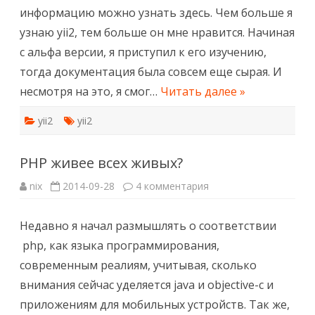
информацию можно узнать здесь. Чем больше я
узнаю yii2, тем больше он мне нравится. Начиная
с альфа версии, я приступил к его изучению,
тогда документация была совсем еще сырая. И
несмотря на это, я смог…
Читать далее »
yii2
yii2
PHP живее всех живых?
к
nix
2014-09-28
4 комментария
записи
PHP
живее
Недавно я начал размышлять о соответствии
всех
живых?
php, как языка программирования,
современным реалиям, учитывая, сколько
внимания сейчас уделяется java и objective-c и
приложениям для мобильных устройств. Так же,