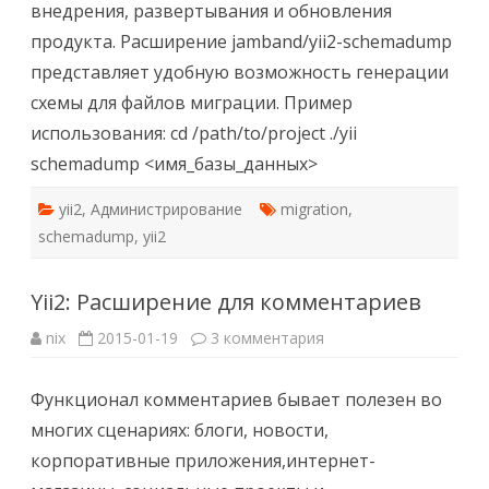
внедрения, развертывания и обновления
продукта. Расширение jamband/yii2-schemadump
представляет удобную возможность генерации
схемы для файлов миграции. Пример
использования: cd /path/to/project ./yii
schemadump <имя_базы_данных>
yii2
,
Администрирование
migration
,
schemadump
,
yii2
Yii2: Расширение для комментариев
к
nix
2015-01-19
3 комментария
записи
Yii2:
Расширение
Функционал комментариев бывает полезен во
для
комментариев
многих сценариях: блоги, новости,
корпоративные приложения,интернет-