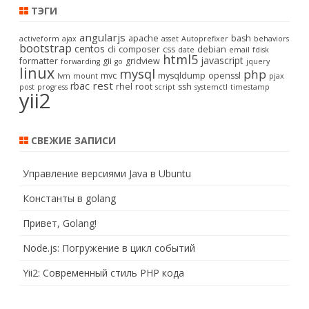
ТЭГИ
angularjs
apache
bash
activeform
ajax
asset
Autoprefixer
behaviors
bootstrap
centos
cli
composer
css
debian
date
email
fdisk
html5
javascript
formatter
gii
gridview
forwarding
go
jquery
linux
mysql
php
mvc
mysqldump
openssl
lvm
mount
pjax
rest
rbac
rhel
root
ssh
post
progress
script
systemctl
timestamp
yii2
СВЕЖИЕ ЗАПИСИ
Управление версиями Java в Ubuntu
Константы в golang
Привет, Golang!
Node.js: Погружение в цикл событий
Yii2: Современный стиль PHP кода