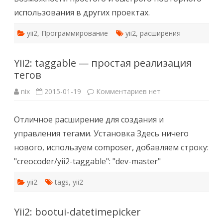
использования в других проектах.
yii2
,
Программирование
yii2
,
расширения
Yii2: taggable — простая реализация
тегов
к
nix
2015-01-19
Комментариев
нет
записи
Yii2:
taggable
Отличное расширение для создания и
—
простая
управления тегами. Установка Здесь ничего
реализация
тегов
нового, используем composer, добавляем строку:
"creocoder/yii2-taggable": "dev-master"
yii2
tags
,
yii2
Yii2: bootui-datetimepicker