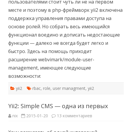
пользователями стоит чуть ли не на первом
месте и поэтому в php-фреймворк yii2 включена
поддержка управления правами доступа на
основе ролей. Но собрать весь имеющийся
функционал воедино и дописать недостающие
функции — далеко не всегда будет легко и
быстро. Здесь на помощь приходит
расширение webvimark/module-user-
management, имеющее следующие
возможности:
yii2
rbac
,
role
,
user managment
,
yii2
Yii2: Simple CMS — одна из первых
к
nix
2015-01-20
13 комментариев
записи
Yii2:
Simple
CMS