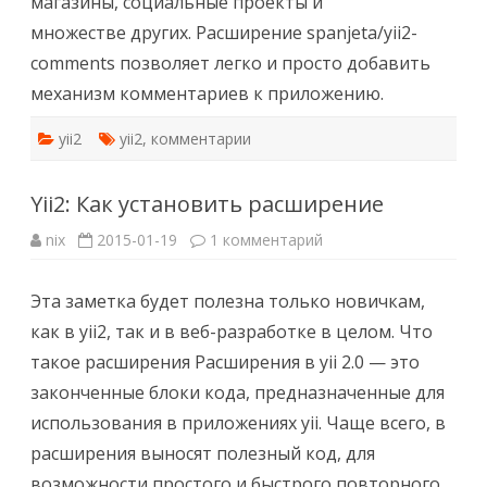
магазины, социальные проекты и
множестве других. Расширение spanjeta/yii2-
comments позволяет легко и просто добавить
механизм комментариев к приложению.
yii2
yii2
,
комментарии
Yii2: Как установить расширение
к
nix
2015-01-19
1 комментарий
записи
Yii2:
Как
Эта заметка будет полезна только новичкам,
установить
расширение
как в yii2, так и в веб-разработке в целом. Что
такое расширения Расширения в yii 2.0 — это
законченные блоки кода, предназначенные для
использования в приложениях yii. Чаще всего, в
расширения выносят полезный код, для
возможности простого и быстрого повторного