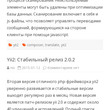
процессе сканирования. Неиспользуемые
элементы могут быть удалены при оптимизации
базы данных. Сканирование включает в себя и
js-файлы, что позволяет управлять переводами
сообщений, формирующихся на стороне
клиенты при помощи javascript.
yii2
composer
,
translate
,
yii2
Yii2: Стабильный релиз 2.0.2
к
nix
2015-01-12
Комментариев
нет
записи
Yii2:
Стабильный
Вторая версия отличного php-фреймворка yii2
релиз
2.0.2
уверенно развивается и стабильные версии
выходят регулярно раз в месяц. Новая версия
является патч-релизом yii 2.0 и содержит около
40 улучшений и исправлений. Полный список