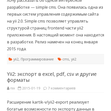
Хочу рассказать об одной интересной
—
разработке — simple cms. Она появилась одна из
одна
из
первых систем управления содержимым сайта
первых
на yii 2.0. Simple cms позволяет управлять
структурой страниц frontend части yii2
приложения. В настоящий момент она находится
в разработке. Релиз намечен на конец января
2015 года.
yii2
,
Программирование
cms
,
yii2
Yii2: экспорт в excel, pdf, csv и другие
форматы
к
nix
2015-01-19
7 комментариев
записи
Yii2:
экспорт
Расширение kartik-v/yii2-export реализует
в
excel,
богатые возможности по экспорту данных в
pdf,